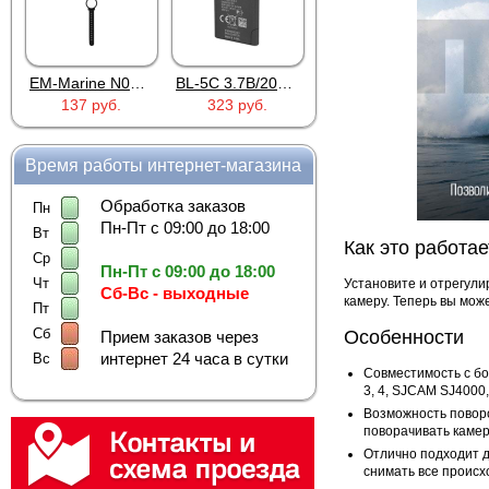
EM-Marine N006BB
BL-5C 3.7В/2000мАч
Proline PR-HPT615TY
137 руб.
323 руб.
6 137 руб.
Время работы интернет-магазина
Обработка заказов
Пн
Пн-Пт с 09:00 до 18:00
Вт
Как это работае
Ср
Пн-Пт с 09:00 до 18:00
Чт
Установите и отрегули
Сб-Вс - выходные
камеру. Теперь вы мож
Пт
Сб
Особенности
Прием заказов через
интернет 24 часа в сутки
Вс
Совместимость с бо
3, 4, SJCAM SJ4000,
Возможность повор
поворачивать камер
Отлично подходит д
снимать все проис