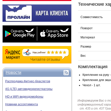
Технические ха
Совместимость
Поворот
Материал
Размер
Вес
Комплектация
Новости
Крепление на руку -
Крепление для экшн
Распродажа фитнес-браслетов
Чехол - 1 шт.
4G (LTE) автовидеорегистраторы
HD и WiFi видеодомофоны
Информируем Вас о т
Новинки ассортимента
информационный харак
ст. 435 и ст. 437 Г