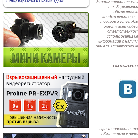
Склад переехал на новый адрес
данном интернет-мага
них. Зарегистр
собственност
представленного т
товаров и услуг. Н
полноту всей соде
ответственност
использования б
информации о наличи
отдела клиентского о
Вы можете со
При копировании или
обязательна к разм