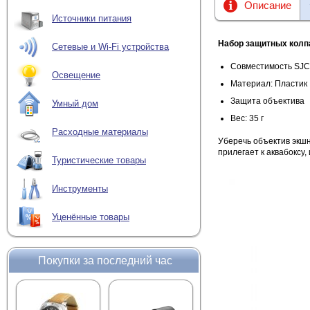
Описание
Источники питания
Набор защитных колп
Сетевые и Wi-Fi устройства
Совместимость SJ
Освещение
Материал: Пластик
Защита объектива
Умный дом
Вес: 35 г
Расходные материалы
Уберечь объектив экш
прилегает к аквабоксу,
Туристические товары
Инструменты
Уценённые товары
Покупки за последний час