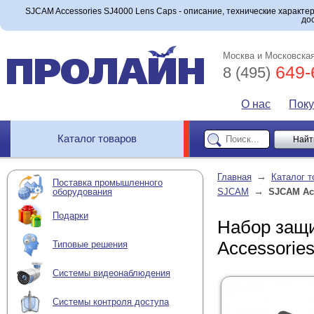
SJCAM Accessories SJ4000 Lens Caps - описание, технические характер
до
Москва и Московская
649-
8 (495)
О нас
Пок
Каталог товаров
→
Главная
Каталог т
Поставка промышленного
→
оборудования
SJCAM
SJCAM Acc
Подарки
Набор защ
Accessorie
Типовые решения
Системы видеонаблюдения
Системы контроля доступа