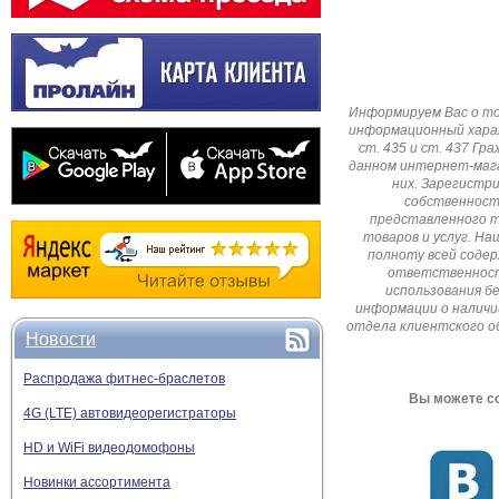
Информируем Вас о т
информационный харак
ст. 435 и ст. 437 Г
данном интернет-мага
них. Зарегистр
собственност
представленного т
товаров и услуг. Н
полноту всей соде
ответственност
использования б
информации о наличи
отдела клиентского о
Новости
Распродажа фитнес-браслетов
Вы можете со
4G (LTE) автовидеорегистраторы
HD и WiFi видеодомофоны
Новинки ассортимента