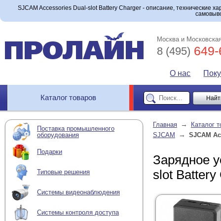
SJCAM Accessories Dual-slot Battery Charger - описание, технические ха
самовыво
Москва и Московская
649-
8 (495)
О нас
Пок
Каталог товаров
→
Главная
Каталог т
Поставка промышленного
→
оборудования
SJCAM
SJCAM Acc
Подарки
Зарядное у
slot Battery
Типовые решения
Системы видеонаблюдения
Системы контроля доступа