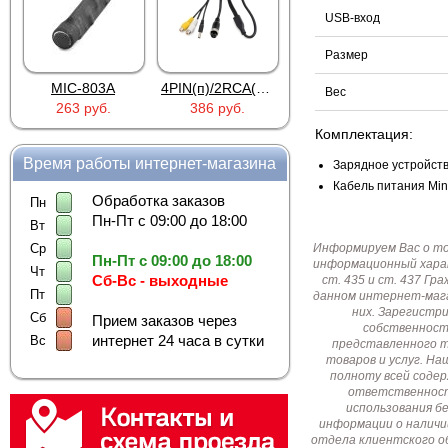
USB-вход
Размер
MIC-803A
4PIN(п)/2RCA(м)+DJK-11(п)
4PIN(п)/2RCA(п)+DJK-11(п)
Вес
263 руб.
386 руб.
386 руб.
Комплектация:
Время работы интернет-магазина
Зарядное устройство
Кабель питания Mini
Обработка заказов
Пн
Пн-Пт с 09:00 до 18:00
Вт
Ср
Информируем Вас о т
Пн-Пт с 09:00 до 18:00
информационный харак
Чт
Сб-Вс - выходные
ст. 435 и ст. 437 Г
Пт
данном интернет-мага
них. Зарегистр
Сб
Прием заказов через
собственност
интернет 24 часа в сутки
Вс
представленного т
товаров и услуг. Н
полноту всей соде
ответственност
использования б
информации о наличи
отдела клиентского о