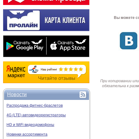
Вы можете со
При копировании или
обязательна к разм
Новости
Распродажа фитнес-браслетов
4G (LTE) автовидеорегистраторы
HD и WiFi видеодомофоны
Новинки ассортимента