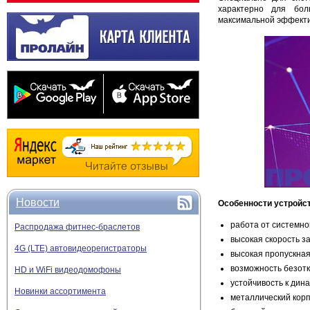
характерно для бол
максимальной эффекти
Новости
Особенности устройс
работа от системно
Распродажа фитнес-браслетов
высокая скорость з
4G (LTE) автовидеорегистраторы
высокая пропускная
возможность безотк
HD и WiFi видеодомофоны
устойчивость к дин
Новинки ассортимента
металлический корп