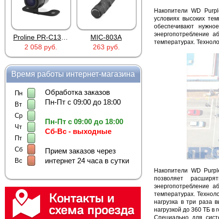
Накопители WD Purpl
условиях высоких те
обеспечивают нужно
энергопотребление а
Proline PR-C1335
MIC-803A
4PIN(п)/2RCA(м)+DJK-11(п)
температурах. Техноло
2 058 руб.
263 руб.
386 руб.
Время работы интернет-магазина
Обработка заказов
Пн
Пн-Пт с 09:00 до 18:00
Вт
Ср
Пн-Пт с 09:00 до 18:00
Чт
Сб-Вс - выходные
Пт
Сб
Прием заказов через
интернет 24 часа в сутки
Вс
Накопители WD Purpl
позволяет расширя
энергопотребление а
температурах. Техноло
нагрузка в три раза 
нагрузкой до 360 ТБ в г
Специально для сист