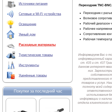
Источники питания
Переходник TNC-BNC
Переходник с разъ
Сетевые и Wi-Fi устройства
Волновое сопротивл
Рабочий диапазон ча
Освещение
Рабочее напряжени
Сопротивление конт
Умный дом
Рабочая температу
Расходные материалы
Информируем Вас о т
Туристические товары
информационный харак
ст. 435 и ст. 437 Г
Инструменты
данном интернет-мага
них. Зарегистр
собственност
Уценённые товары
представленного т
товаров и услуг. Н
полноту всей соде
Покупки за последний час
ответственност
использования б
информации о наличи
отдела клиентского о