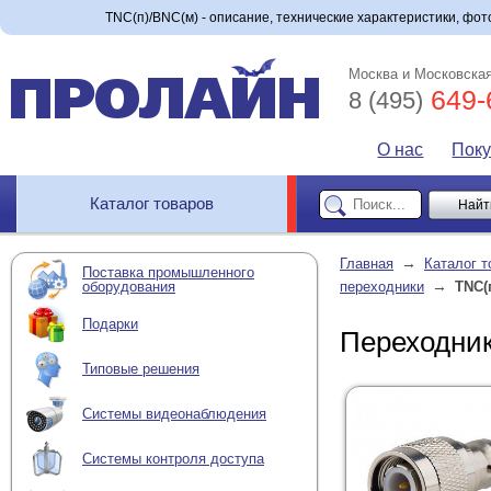
TNC(п)/BNC(м) - описание, технические характеристики, фото
Москва и Московская
649-
8 (495)
О нас
Пок
Каталог товаров
→
Главная
Каталог т
Поставка промышленного
→
оборудования
переходники
TNC(
Подарки
Переходни
Типовые решения
Системы видеонаблюдения
Системы контроля доступа