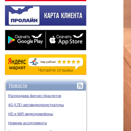
Новости
Распродажа фитнес-браслетов
4G (LTE) автовидеорегистраторы
HD и WiFi видеодомофоны
Новинки ассортимента