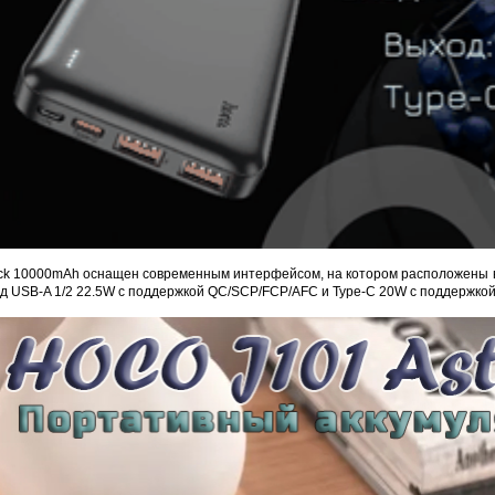
Proline PR-IM2045FCX
Proline PR-NVR5116
Sonoff WTS01 (RJ9)
Sonoff THR316 Origin
б.
7 635 руб.
468 руб.
1 048 руб.
ack 10000mAh оснащен современным интерфейсом, на котором расположены в
д USB-A 1/2 22.5W с поддержкой QC/SCP/FCP/AFC и Type-C 20W с поддержко