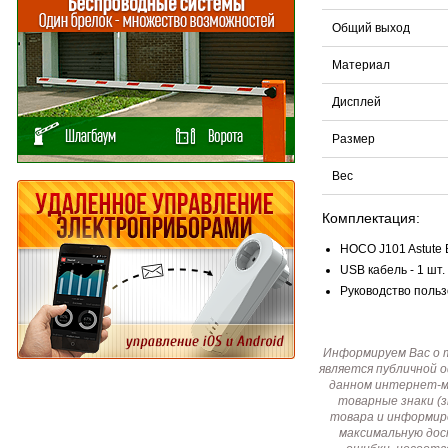
Общий выход
Материал
Дисплей
Размер
Вес
Комплектация:
HOCO J101 Astute 
USB кабель - 1 шт.
Руководство пользо
Информируем Вас о 
является публичной 
данном интернет-ма
товарные знаки (
товара и информир
максимальную дос