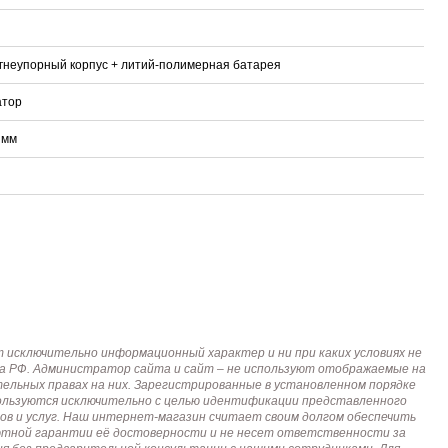
гнеупорный корпус + литий-полимерная батарея
атор
 мм
исключительно информационный характер и ни при каких условиях не
кса РФ. Администратор сайта и сайт – не используют отображаемые на
тельных правах на них. Зарегистрированные в установленном порядке
пользуются исключительно с целью идентификации представленного
ов и услуг. Наш интернет-магазин считает своим долгом обеспечить
лютной гарантии её достоверности и не несет ответственности за