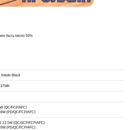
жен быть около 50%
Astute Black
 37Wh
18W (QC/FCP/AFC)
 18W (PD/QC/FCP/AFC)
/2 22.5W (QC/SCP/FCP/AFC)
 20W (PD/QC/FCP/AFC)