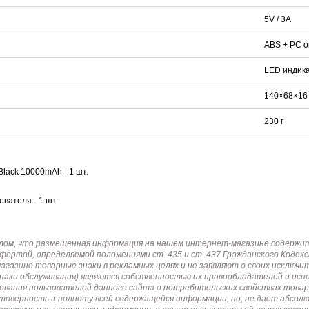
5V / 3A
ABS + PC о
LED индик
140×68×16
230 г
Black 10000mAh - 1 шт.
вателя - 1 шт.
том, что размещенная информация на нашем интернет-магазине содержит 
офертой, определяемой положениями ст. 435 и ст. 437 Гражданского Коде
газине товарные знаки в рекламных целях и не заявляют о своих исключи
знаки обслуживания) являются собственностью их правообладателей и ис
ования пользователей данного сайта о потребительских свойствах товар
товерность и полноту всей содержащейся информации, но, не дает абсо