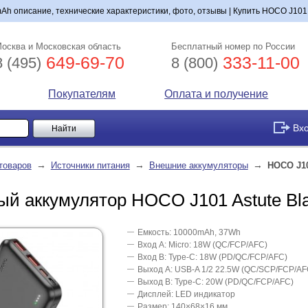
h описание, технические характеристики, фото, отзывы | Купить HOCO J101 As
осква и Московская область
Бесплатный номер по России
649-69-70
333-11-00
8 (495)
8 (800)
Покупателям
Оплата и получение
Вх
→
→
→
товаров
Источники питания
Внешние аккумуляторы
HOCO J10
ый аккумулятор HOCO J101 Astute Bl
Емкость: 10000mAh, 37Wh
Вход А: Micro: 18W (QC/FCP/AFC)
Вход В: Type-C: 18W (PD/QC/FCP/AFC)
Выход А: USB-A 1/2 22.5W (QC/SCP/FCP/AF
Выход В: Type-C: 20W (PD/QC/FCP/AFC)
Дисплей: LED индикатор
Размер: 140×68×16 мм