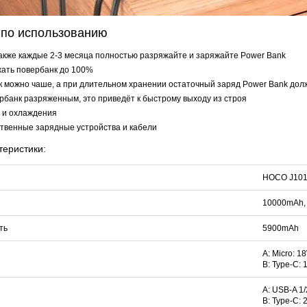
 по использованию
также каждые 2-3 месяца полностью разряжайте и заряжайте Power Bank
ать повербанк до 100%
к можно чаше, а при длительном хранении остаточный заряд Power Bank дол
рбанк разряженным, это приведёт к быстрому выходу из строя
 и охлаждения
твенные зарядные устройства и кабели
теристики:
HOCO J101 
10000mAh,
ть
5900mAh
А: Micro: 
В: Type-C:
А: USB-A 1
В: Type-C: