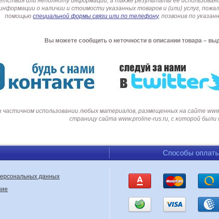
етствия или неполноту информации, а также результаты её использовани
информации о наличии и стоимости указанных товаров и (или) услуг, пож
помощью
специальной формы связи или по телефону
, позвонив по указ
Вы можете сообщить о неточности в описании товара – вы
и частичном использовании любых материалов, размещенных на сайте www.p
страницу сайта www.proline-rus.ru, с которой был
Способы оплат
персональных данных
ние