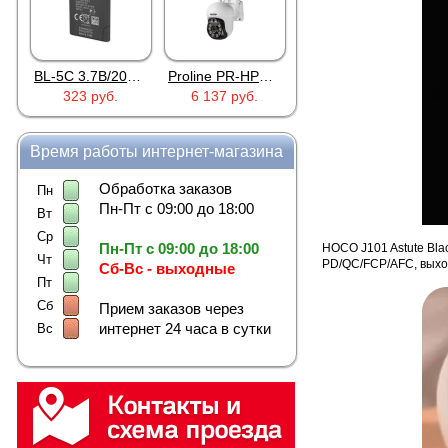
BL-5C 3.7В/2000мАч
Proline PR-HPT615TY
HOCO S28 Dawn White
323 руб.
6 137 руб.
922 руб.
3 291 ру
Время работы интернет-магазина
Обработка заказов
Пн
Пн-Пт с 09:00 до 18:00
Вт
Ср
Пн-Пт с 09:00 до 18:00
HOCO J101 Astute Bl
Чт
PD/QC/FCP/AFC, выхо
Сб-Вс - выходные
Пт
Сб
Прием заказов через
интернет 24 часа в сутки
Вс