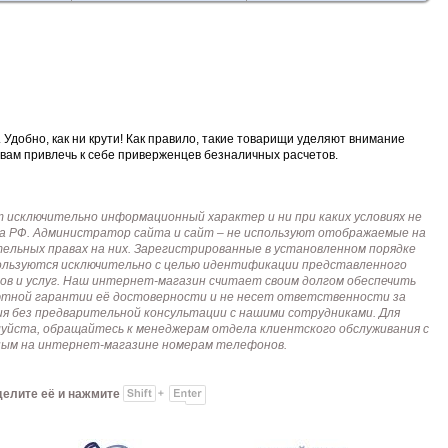
Удобно, как ни крути! Как правило, такие товарищи уделяют внимание
 вам привлечь к себе приверженцев безналичных расчетов.
исключительно информационный характер и ни при каких условиях не
кса РФ. Администратор сайта и сайт – не используют отображаемые на
тельных правах на них. Зарегистрированные в установленном порядке
пользуются исключительно с целью идентификации представленного
ов и услуг. Наш интернет-магазин считает своим долгом обеспечить
лютной гарантии её достоверности и не несет ответственности за
я без предварительной консультации с нашими сотрудниками. Для
алуйста, обращайтесь к менеджерам отдела клиентского обслуживания с
анным на интернет-магазине номерам телефонов.
делите её и нажмите