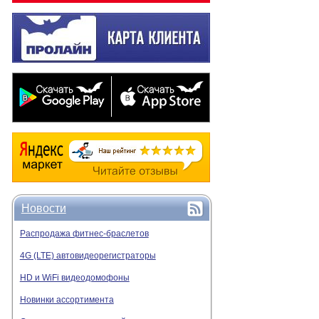
Новости
Распродажа фитнес-браслетов
4G (LTE) автовидеорегистраторы
HD и WiFi видеодомофоны
Новинки ассортимента