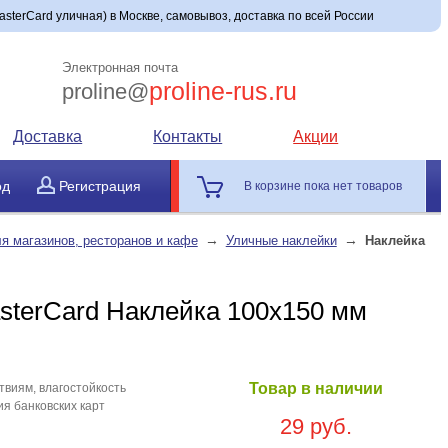
asterCard уличная) в Москве, самовывоз, доставка по всей России
Электронная почта
proline-rus.ru
proline@
Доставка
Контакты
Акции
од
Регистрация
В корзине пока нет товаров
→
→
я магазинов, ресторанов и кафе
Уличные наклейки
Наклейка
sterCard Наклейка 100х150 мм
Товар в наличии
виям, влагостойкость
я банковских карт
29 руб.