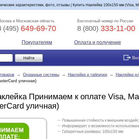
нические характеристики, фото, отзывы | Купить Наклейка 100х150 мм (Visa, M
осква и Московская область
Бесплатный номер по России
649-69-70
333-11-00
8 (495)
8 (800)
Покупателям
Оплата и получение
Вх
→
→
→
товаров
Охранные системы
Наклейки и таблички
Наклейки дл
asterCard уличная)
аклейка Принимаем к оплате Visa, Ma
terCard уличная)
Повышенная стойкость к внешним воздейст
Информирует о возможности использовани
Габаритные размеры: 100х150 мм