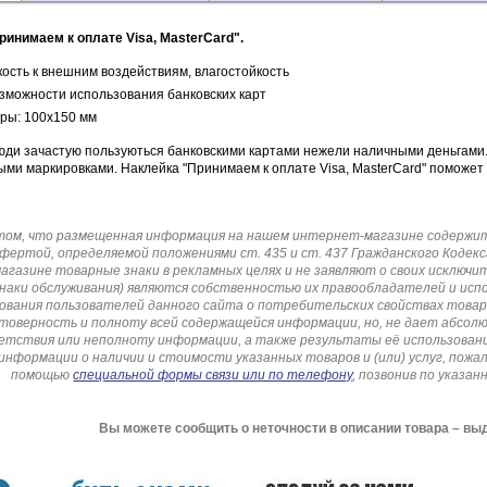
ринимаем к оплате Visa, MasterCard".
сть к внешним воздействиям, влагостойкость
зможности использования банковских карт
ры: 100х150 мм
юди зачастую пользуються банковскими картами нежели наличными деньгами. 
ми маркировками. Наклейка "Принимаем к оплате Visa, MasterCard" поможет
том, что размещенная информация на нашем интернет-магазине содержит 
офертой, определяемой положениями ст. 435 и ст. 437 Гражданского Коде
газине товарные знаки в рекламных целях и не заявляют о своих исключи
знаки обслуживания) являются собственностью их правообладателей и ис
ования пользователей данного сайта о потребительских свойствах товар
товерность и полноту всей содержащейся информации, но, не дает абсо
етствия или неполноту информации, а также результаты её использовани
информации о наличии и стоимости указанных товаров и (или) услуг, пож
помощью
специальной формы связи или по телефону
, позвонив по указ
Вы можете сообщить о неточности в описании товара – вы