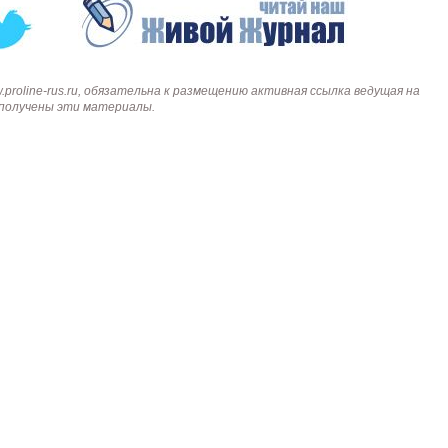
 HA-CB01
Proline PR-LED0503F2AA RED
Карта EM Marine (тонкая)
EM-Marine N006
roline-rus.ru, обязательна к размещению активная ссылка ведущая на
 руб.
250 руб.
30 руб.
137 руб.
и получены эти материалы.