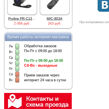
Proline PR-C1335
MIC-803A
4PIN(п)/2RCA(м)+DJK-11(п)
При копировании ил
2 058 руб.
263 руб.
386 руб.
Время работы интернет-магазина
Обработка заказов
Пн
Пн-Пт с 09:00 до 18:00
Вт
Ср
Пн-Пт с 09:00 до 18:00
Чт
Сб-Вс - выходные
Пт
Сб
Прием заказов через
интернет 24 часа в сутки
Вс