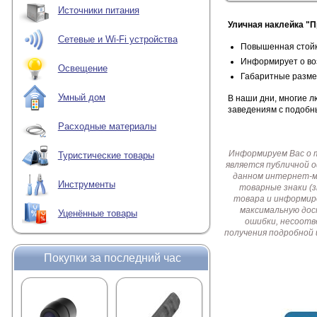
Источники питания
Уличная наклейка "П
Сетевые и Wi-Fi устройства
Повышенная стойко
Информирует о во
Освещение
Габаритные разме
Умный дом
В наши дни, многие л
заведениям с подобны
Расходные материалы
Информируем Вас о 
Туристические товары
является публичной 
данном интернет-ма
Инструменты
товарные знаки (
товара и информир
максимальную дос
Уценённые товары
ошибки, несоотв
получения подробной 
Покупки за последний час