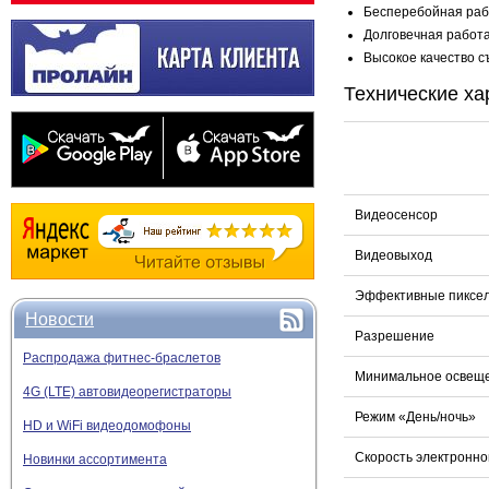
Бесперебойная рабо
Долговечная работа
Высокое качество съ
Технические ха
Видеосенсор
Видеовыход
Эффективные пиксе
Новости
Разрешение
Распродажа фитнес-браслетов
Минимальное освещ
4G (LTE) автовидеорегистраторы
Режим «День/ночь»
HD и WiFi видеодомофоны
Скорость электронно
Новинки ассортимента