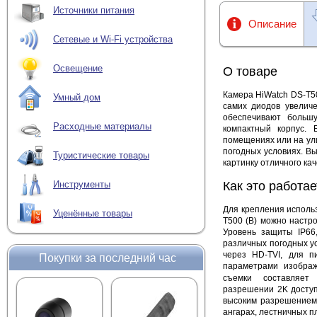
Источники питания
Описание
Сетевые и Wi-Fi устройства
Освещение
О товаре
Камера HiWatch DS-T50
Умный дом
самих диодов увелич
обеспечивают больш
Расходные материалы
компактный корпус.
помещениях или на ули
погодных условиях. В
Туристические товары
картинку отличного кач
Как это работае
Инструменты
Для крепления использ
Уценённые товары
T500 (B) можно настр
Уровень защиты IP66
различных погодных у
через HD-TVI, для п
Покупки за последний час
параметрами изображ
съемки составляе
разрешении 2K доступ
высоким разрешением.
ангарах, лестничных пл