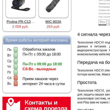
Proline PR-C1335
MIC-803A
4PIN(п)/2RCA(м)+DJK-11(п)
2 058 руб.
263 руб.
386 руб.
4 сигнала чере
Время работы интернет-магазина
Технология HDCVI под
данных и питания. 
Обработка заказов
Пн
видеорегистратором 
Пн-Пт с 09:00 до 18:00
коаксиальному кабелю)
Вт
Ср
Передача на б
Пн-Пт с 09:00 до 18:00
Чт
Сб-Вс - выходные
Технология HDCVI обе
Пт
потери качества. Макс
Сб
Прием заказов через
Простота
интернет 24 часа в сутки
Вс
Технология HDCVI, у
для защиты ваших кап
аналоговую систему, 
and Play вам не нужно 