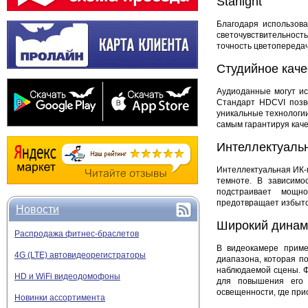
Starlight
Благодаря использов
светочувствительность
точность цветопередач
Студийное каче
Аудиоданные могут ис
Стандарт HDCVI позво
уникальные технологии
самым гарантируя кач
Интеллектуаль
Интеллектуальная ИК-
темноте. В зависимо
подстраивает мощно
предотвращает избыто
Новости
Широкий динам
Распродажа фитнес-браслетов
В видеокамере приме
4G (LTE) автовидеорегистраторы
диапазона, которая п
наблюдаемой сцены. Ф
HD и WiFi видеодомофоны
для повышения его 
освещенности, где прис
Новинки ассортимента