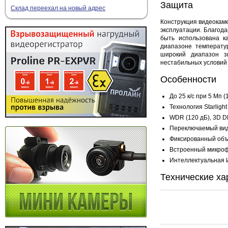
Защита
Склад переехал на новый адрес
Конструкция видеокаме
эксплуатации. Благод
быть использована к
диапазоне температу
широкий диапазон з
нестабильных условий
Особенности
До 25 к/с при 5 Мп (
Технология Starlight
WDR (120 дБ), 3D 
Переключаемый ви
Фиксированный объ
Встроенный микро
Интеллектуальная И
Технические ха