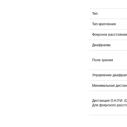
Тип
Тип крепления
Фокусное расстояни
Диафрагма
Поле зрения
Управление диафраг
Минимальная дистан
Дистанция О.Н.Р.И. (
Для фокусного расст