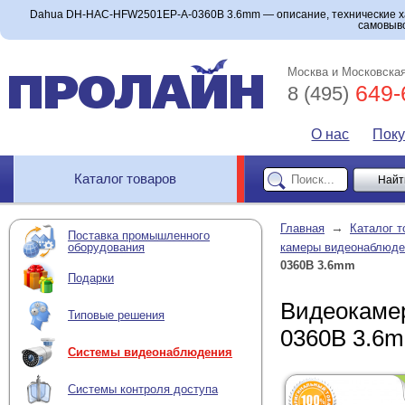
Dahua DH-HAC-HFW2501EP-A-0360B 3.6mm — описание, технические ха
самовыво
Москва и Московская
649-
8 (495)
О нас
Пок
Каталог товаров
→
Главная
Каталог т
Поставка промышленного
оборудования
камеры видеонаблюде
0360B 3.6mm
Подарки
Видеокаме
Типовые решения
0360B 3.6
Системы видеонаблюдения
Системы контроля доступа