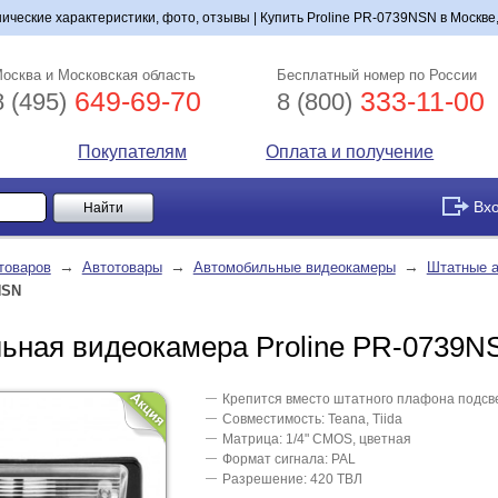
ические характеристики, фото, отзывы | Купить Proline PR-0739NSN в Москве
осква и Московская область
Бесплатный номер по России
649-69-70
333-11-00
8 (495)
8 (800)
Покупателям
Оплата и получение
Вх
→
→
→
товаров
Автотовары
Автомобильные видеокамеры
Штатные 
NSN
ьная видеокамера Proline PR-0739N
Крепится вместо штатного плафона подсв
Совместимость: Teana, Tiida
Матрица: 1/4" CMOS, цветная
Формат сигнала: PAL
Разрешение: 420 ТВЛ