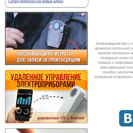
Склад переехал на новый адрес
Информируем Вас о 
является публичной 
данном интернет-ма
товарные знаки (
товара и информир
максимальную дос
ошибки, несоотв
получения подробной 