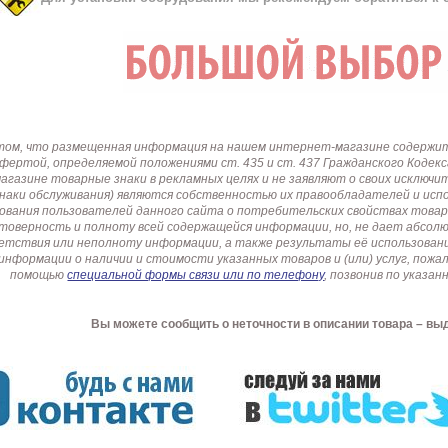
том, что размещенная информация на нашем интернет-магазине содержит 
офертой, определяемой положениями ст. 435 и ст. 437 Гражданского Коде
газине товарные знаки в рекламных целях и не заявляют о своих исключи
знаки обслуживания) являются собственностью их правообладателей и ис
ования пользователей данного сайта о потребительских свойствах товар
товерность и полноту всей содержащейся информации, но, не дает абсо
етствия или неполноту информации, а также результаты её использовани
информации о наличии и стоимости указанных товаров и (или) услуг, пож
помощью
специальной формы связи или по телефону
, позвонив по указ
Вы можете сообщить о неточности в описании товара – вы