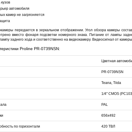
 кузов
ерьер автомобиля
ных камер не загрязняется
ащита
HOCO S28 Dawn White
Proline PR-IM2045FCX
Proline PR-NVR5116
922 руб.
3 291 руб.
7 635 руб.
468 
камеры передается в зеркальном отображении. Угол обзора камеры соста
трено вместо фонаря подсветки номерного знака. Питание от лампы заднег
лампу заднего хода и соответственно на видеокамеру. Видеосигнал от камер
теристики Proline PR-0739NSN:
Цветная автомоби
PR-0739NSN
Teana, Tiida
1/4" CMOS (PC10
нала
PAL
ки
656х492
бность по горизонтали
420 ТВЛ