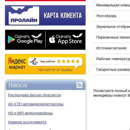
Минимальная осве
Угол обзора
Зеркальное отобра
Парковочные линии
Источник питания
Рабочая температу
Габаритные разме
Новости
Посмотрите полный к
Распродажа фитнес-браслетов
менеджеры помогут 
4G (LTE) автовидеорегистраторы
HD и WiFi видеодомофоны
Новинки ассортимента