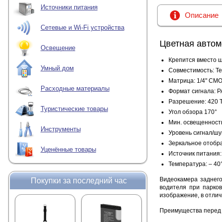
Источники питания
Описание
Сетевые и Wi-Fi устройства
Цветная автом
Освещение
Крепится вместо 
Умный дом
Совместимость: Tea
Матрица: 1/4" CMO
Расходные материалы
Формат сигнала: P
Разрешение: 420 
Туристические товары
Угол обзора 170°
Мин. освещенность:
Инструменты
Уровень сигнал/шум
Зеркальное отобр
Уценённые товары
Источник питания:
Температура: – 4
Видеокамера заднег
Покупки за последний час
водителя при парков
изображение, в отлич
Преимущества перед