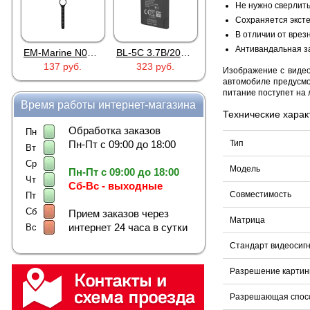
Не нужно сверлить
Сохраняется экст
В отличии от врез
Антивандальная з
EM-Marine N006BB
BL-5C 3.7В/2000мАч
Proline PR-HPT615TY
137 руб.
323 руб.
6 137 руб.
Изображение с видео
автомобиле предусмо
питание поступет на 
Время работы интернет-магазина
Технические харак
Обработка заказов
Пн
Пн-Пт с 09:00 до 18:00
Тип
Вт
Ср
Модель
Пн-Пт с 09:00 до 18:00
Чт
Сб-Вс - выходные
Совместимость
Пт
Сб
Прием заказов через
Матрица
интернет 24 часа в сутки
Вс
Стандарт видеосиг
Разрешение картин
Разрешающая спосо