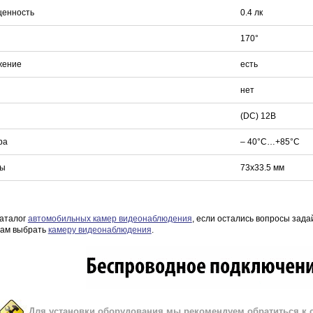
щенность
0.4 лк
170°
жение
есть
нет
(DC) 12В
ра
– 40°C…+85°C
ры
73х33.5 мм
аталог
автомобильных камер видеонаблюдения
, если остались вопросы зад
Вам выбрать
камеру видеонаблюдения
.
Для установки оборудования мы рекомендуем обратиться к 