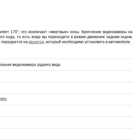
Sonoff WTS01 (RJ9)
Sonoff THR316 Origin
Car OBD Power Adapter MU0530
Proline PR-F43
руб.
1 048 руб.
651 руб.
596 руб.
вляет 170°, что исключает «мертвые» зоны. Крепление видеокамеры на
о хода, то есть когда вы переходите в режим движения задним ходом,
ы передается на
монитор
, который необходимо установить в автомобиле.
льная видеокамера заднего вида
30D)