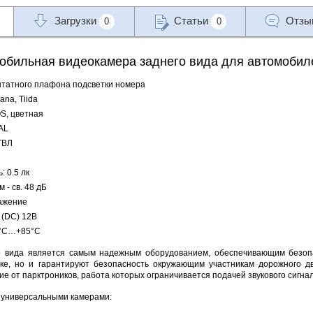
Загрузки
Статьи
Отз
0
0
обильная видеокамера заднего вида для автомобиле
штатного плафона подсветки номера
na, Tiida
S, цветная
AL
ТВЛ
 0.5 лк
 - св. 48 дБ
ажение
 (DC) 12В
0°C…+85°C
о вида является самым надежным оборудованием, обеспечивающим безопа
ке, но и гарантируют безопасность окружающим участникам дорожного д
ие от парктроников, работа которых ограничивается подачей звукового сигна
 универсальными камерами: