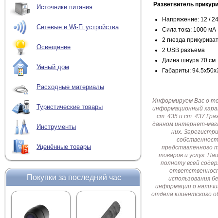
Разветвитель прикур
Источники питания
Напряжение: 12 / 24
Сетевые и Wi-Fi устройства
Сила тока: 1000 мА
2 гнезда прикурива
Освещение
2 USB разъема
Длина шнура 70 см
Умный дом
Габариты: 94.5х50х
Расходные материалы
Информируем Вас о т
Туристические товары
информационный харак
ст. 435 и ст. 437 Г
данном интернет-мага
Инструменты
них. Зарегистр
собственност
Уценённые товары
представленного т
товаров и услуг. Н
полноту всей соде
ответственност
Покупки за последний час
использования б
информации о наличи
отдела клиентского о