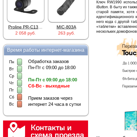
Ключ RW1990 использ
iButton. В быту их та
старой памяти, хотя
идентификационного к
него кода с другой т
Proline PR-C1335
MIC-803A
«таблетки» вставленн
4PIN(п)/2RCA(м)+DJK-11(п)
нескольких домофонов 
2 058 руб.
263 руб.
386 руб.
Время работы интернет-магазина
Обработка заказов
Пн
Пн-Пт с 09:00 до 18:00
Вт
Ср
Пн-Пт с 09:00 до 18:00
Чт
Сб-Вс - выходные
Пт
Сб
Прием заказов через
интернет 24 часа в сутки
Вс