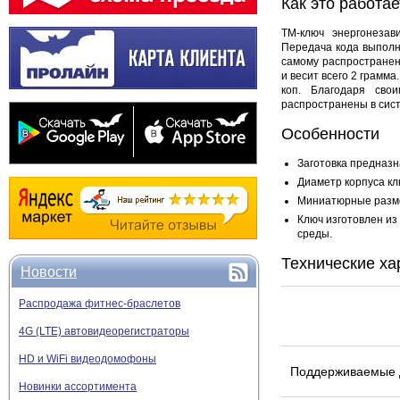
Как это работае
ТМ-ключ энергонезав
Передача кода выполн
самому распространен
и весит всего 2 грамм
коп. Благодаря сво
распространены в сист
Особенности
Заготовка предназн
Диаметр корпуса кл
Миниатюрные разме
Ключ изготовлен из
среды.
Технические ха
Новости
Распродажа фитнес-браслетов
4G (LTE) автовидеорегистраторы
HD и WiFi видеодомофоны
Поддерживаемые 
Новинки ассортимента