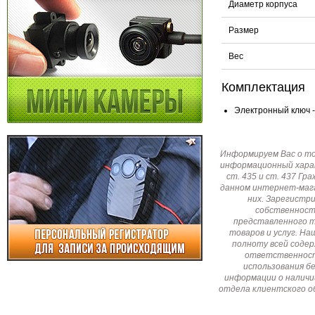
Диаметр корпуса
Размер
Вес
Комплектация
Электронный ключ -
Информируем Вас о т
информационный харак
ст. 435 и ст. 437 Г
данном интернет-мага
них. Зарегистр
собственност
представленного т
товаров и услуг. Н
полноту всей соде
ответственност
использования б
информации о наличи
отдела клиентского о