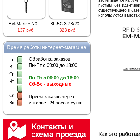
застегивается на руке
пустым, без идентифи
существующего в базе
используются в местах
EM-Marine N006BB
BL-5C 3.7В/2000мАч
Proline PR-HPT615TY
137 руб.
323 руб.
6 137 руб.
Время работы интернет-магазина
Обработка заказов
Пн
Пн-Пт с 09:00 до 18:00
Вт
Ср
Пн-Пт с 09:00 до 18:00
Чт
Сб-Вс - выходные
Пт
Сб
Прием заказов через
интернет 24 часа в сутки
Вс
Как это работае