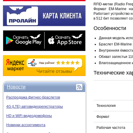
RFID-метки (Radio Freq
Формат EM-Marine на
Работает устройство н
в 512 бит позволяет с
Особенности
Данная модель испо
Браслет EM-Marine 
Внутренняя ёмкость
Обхват запястья 11
Влагозащищенное 
Технические ха
Новости
Распродажа фитнес-браслетов
Технология
4G (LTE) автовидеорегистраторы
HD и WiFi видеодомофоны
Формат
Новинки ассортимента
Рабочая частота