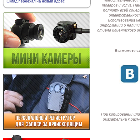
представленного т
Склад переехал на новый адрес
товаров и услуг. Н
полноту всей соде
ответственност
использования б
информации о наличи
отдела клиентского о
Вы можете со
При копировании или
обязательна к разм