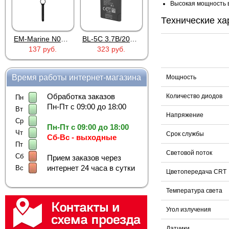
Высокая мощность в
Технические ха
EM-Marine N006BB
BL-5C 3.7В/2000мАч
Proline PR-HPT615TY
137 руб.
323 руб.
6 137 руб.
Время работы интернет-магазина
Мощность
Обработка заказов
Количество диодов
Пн
Пн-Пт с 09:00 до 18:00
Вт
Напряжение
Ср
Пн-Пт с 09:00 до 18:00
Чт
Срок службы
Сб-Вс - выходные
Пт
Световой поток
Сб
Прием заказов через
интернет 24 часа в сутки
Вс
Цветопередача CRT
Температура света
Угол излучения
Датчики