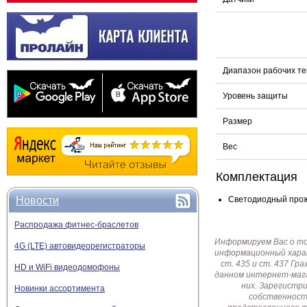
Диапазон рабочих т
Уровень защиты
Размер
Вес
Комплектация
Новости
Светодиодный проже
Распродажа фитнес-браслетов
Информируем Вас о т
4G (LTE) автовидеорегистраторы
информационный харак
ст. 435 и ст. 437 Г
HD и WiFi видеодомофоны
данном интернет-мага
них. Зарегистр
Новинки ассортимента
собственност