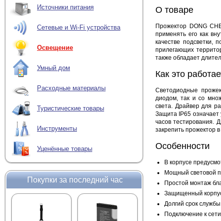
Источники питания
О товаре
Прожектор DONG CHE
Сетевые и Wi-Fi устройства
применять его как вн
качестве подсветки,
Освещение
прилегающих территор
также обладает длите
Умный дом
Как это работае
Расходные материалы
Светодиодные прожек
диодом, так и со мно
света. Драйвер для ра
Туристические товары
Защита IP65 означает 
часов тестирования. 
Инструменты
закрепить прожектор 
Особенности
Уценённые товары
В корпусе предусм
Мощный световой по
Покупки за последний час
Простой монтаж бл
Защищенный корпус
Долгий срок службы
Подключение к сети