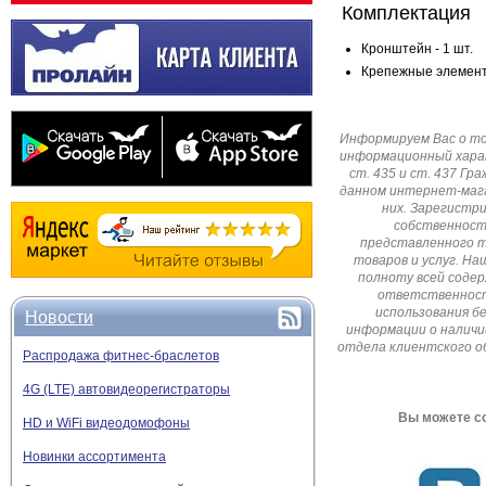
Комплектация
Кронштейн - 1 шт.
Крепежные элементы
Информируем Вас о т
информационный харак
ст. 435 и ст. 437 Г
данном интернет-мага
них. Зарегистр
собственност
представленного т
товаров и услуг. Н
полноту всей соде
ответственност
использования б
Новости
информации о наличи
отдела клиентского о
Распродажа фитнес-браслетов
4G (LTE) автовидеорегистраторы
Вы можете со
HD и WiFi видеодомофоны
Новинки ассортимента