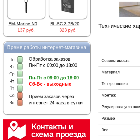
EM-Marine N006BB
BL-5C 3.7В/2000мАч
Proline PR-HPT615TY
Технические ха
137 руб.
323 руб.
6 137 руб.
Время работы интернет-магазина
Обработка заказов
Пн
Совместимость
Пн-Пт с 09:00 до 18:00
Вт
Материал
Ср
Пн-Пт с 09:00 до 18:00
Чт
Сб-Вс - выходные
Тип крепления
Пт
Монтаж
Сб
Прием заказов через
интернет 24 часа в сутки
Вс
Регулировка угла нак
Размер
Вес