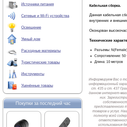
Источники питания
Кабельная сборка.
Данная кабельная сб
Сетевые и Wi-Fi устройства
внутренних и внешних
Освещение
Оконцован высокочас
Умный дом
Технические характ
Разъемы: N(Female
Расходные материалы
Сопротивление: 50
Длина: 10 метров
Туристические товары
Инструменты
Информируем Вас о т
информационный харак
Уценённые товары
ст. 435 и ст. 437 Г
данном интернет-мага
них. Зарегистр
собственност
Покупки за последний час
представленного т
товаров и услуг. Н
полноту всей соде
ответственност
использования б