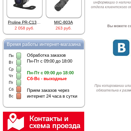
информации о наличи
отдела клиентского о
Proline PR-C1335
MIC-803A
4PIN(п)/2RCA(м)+DJK-11(п)
Вы можете со
2 058 руб.
263 руб.
386 руб.
Время работы интернет-магазина
Обработка заказов
Пн
Пн-Пт с 09:00 до 18:00
Вт
Ср
Пн-Пт с 09:00 до 18:00
Чт
Сб-Вс - выходные
Пт
При копировании или
Сб
Прием заказов через
обязательна к разм
интернет 24 часа в сутки
Вс