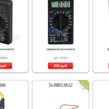
Proline PR-LED0503F2AA RED
Proline PR-E350
Micro Holder
250 руб.
600 руб.
112 руб.
7 295
мультиметр
Цифровой мультиметр
Ц
109069
арт.: 57254
руб.
209 руб.
266
TL-RB07-99-17