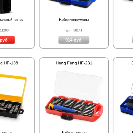
альный тестер
Набор инструмента
111298
арт.: 58141
руб.
914 руб.
g HF-138
Heng Feng HF-231
тверток
Набор отверток