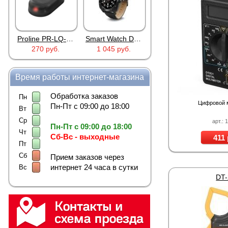
Proline PR-LQ-S10 Red
Smart Watch DM88 Black
Proline KIT-9504S-MP-32
270 руб.
1 045 руб.
18 864 руб.
Время работы интернет-магазина
Обработка заказов
Пн
Цифровой 
Пн-Пт с 09:00 до 18:00
Вт
Ср
арт.: 
Пн-Пт с 09:00 до 18:00
Чт
Сб-Вс - выходные
411 
Пт
Сб
Прием заказов через
интернет 24 часа в сутки
Вс
DT-