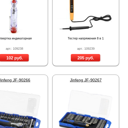
твертка индикаторная
Тестер напряжения 8 в 1
арт.: 109238
арт.: 109239
102 руб.
205 руб.
Jinfeng JF-90266
Jinfeng JF-90267