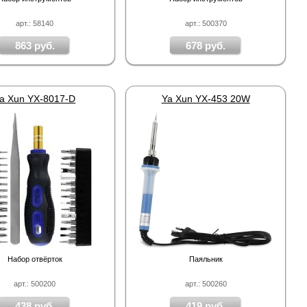
арт.: 58140
арт.: 500370
863 руб.
678 руб.
a Xun YX-8017-D
Ya Xun YX-453 20W
Набор отвёрток
Паяльник
арт.: 500200
арт.: 500260
438 руб.
419 руб.