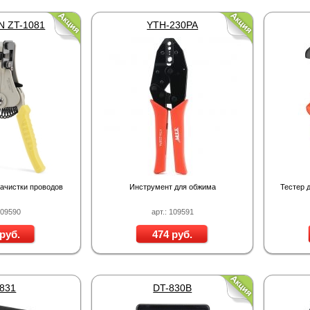
 ZT-1081
YTH-230PA
ачистки проводов
Инструмент для обжима
Тестер 
109590
арт.: 109591
руб.
474 руб.
831
DT-830B