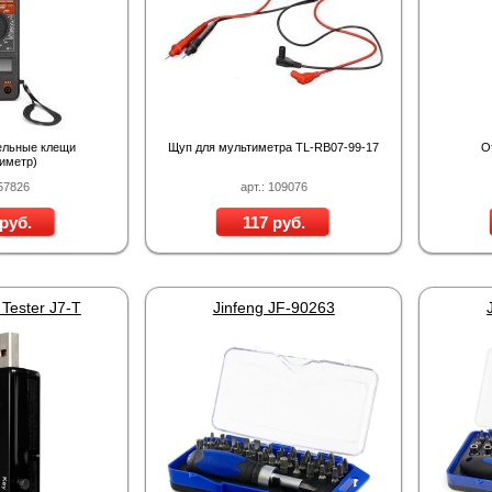
ельные клещи
Щуп для мультиметра TL-RB07-99-17
О
иметр)
 57826
арт.: 109076
руб.
117 руб.
Tester J7-T
Jinfeng JF-90263