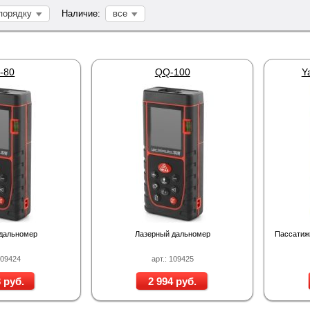
порядку
Наличие:
все
-80
QQ-100
Y
дальномер
Лазерный дальномер
Пассатиж
109424
арт.: 109425
 руб.
2 994 руб.