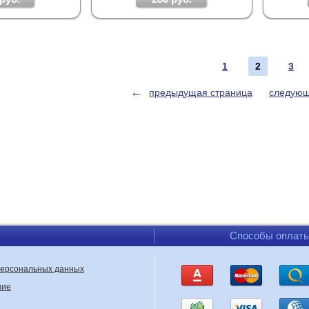
1
2
3
←
предыдущая страница
следующ
Способы оплат
персональных данных
ние