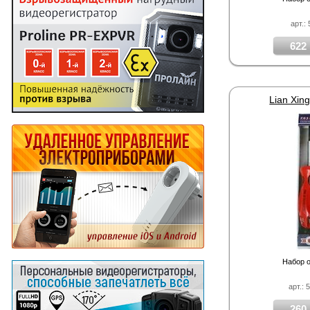
арт.:
622 
Lian Xin
Набор о
арт.: 
260 