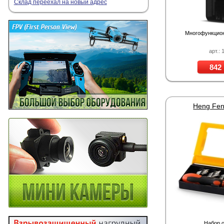
Склад переехал на новый адрес
Многофункцион
арт.: 
842 
Heng Fen
Набор о