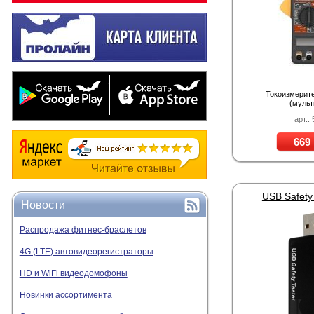
Токоизмерит
(мульт
арт.:
669 
USB Safety 
Новости
Распродажа фитнес-браслетов
4G (LTE) автовидеорегистраторы
HD и WiFi видеодомофоны
Новинки ассортимента