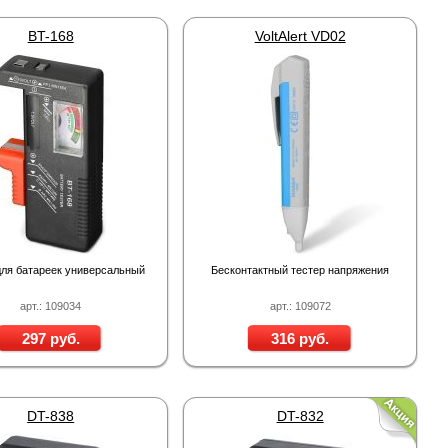
BT-168
VoltAlert VD02
для батареек универсальный
Бесконтактный тестер напряжения
арт.: 109034
арт.: 109072
297 руб.
316 руб.
DT-838
DT-832