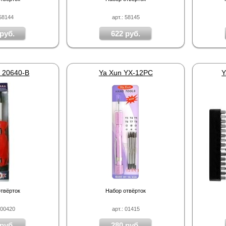
 58144
арт.: 58145
руб.
622 руб.
g 20640-B
Ya Xun YX-12PC
Y
твёрток
Набор отвёрток
500420
арт.: 01415
руб.
280 руб.