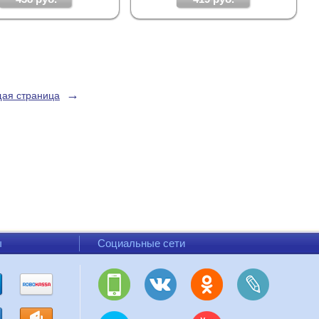
→
ая страница
ы
Социальные сети