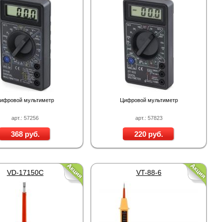
HiWatch DS-N304(D)
Proline PR-WR02
Jack 3.5 мм - 2.0м
Proline PR-P-16
 руб.
1 323 руб.
80 руб.
55 руб.
ифровой мультиметр
Цифровой мультиметр
арт.: 57256
арт.: 57823
368 руб.
220 руб.
VD-17150C
VT-88-6