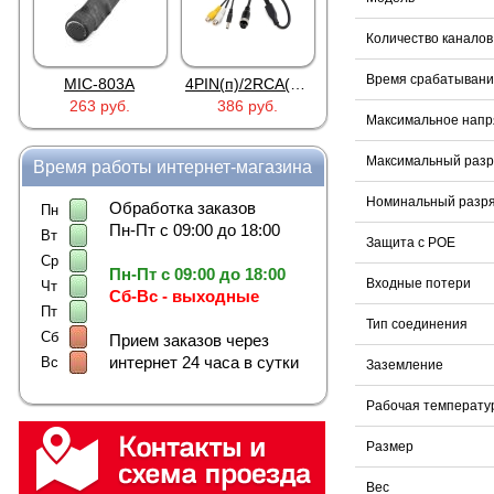
Количество каналов
Время срабатыван
MIC-803A
4PIN(п)/2RCA(м)+DJK-11(п)
4PIN(п)/2RCA(п)+DJK-11(п)
263 руб.
386 руб.
386 руб.
Максимальное нап
Максимальный разр
Время работы интернет-магазина
Номинальный разря
Обработка заказов
Пн
Пн-Пт с 09:00 до 18:00
Вт
Защита с POE
Ср
Пн-Пт с 09:00 до 18:00
Входные потери
Чт
Сб-Вс - выходные
Пт
Тип соединения
Сб
Прием заказов через
интернет 24 часа в сутки
Вс
Заземление
Рабочая температу
Размер
Вес