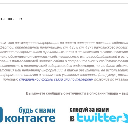
:
-E100 - 1 шт.
том, что размещенная информация на нашем интернет-магазине содержит 
офертой, определяемой положениями ст. 435 и ст. 437 Гражданского Коде
газине товарные знаки в рекламных целях и не заявляют о своих исключи
знаки обслуживания) являются собственностью их правообладателей и ис
ования пользователей данного сайта о потребительских свойствах товар
товерность и полноту всей содержащейся информации, но, не дает абсо
етствия или неполноту информации, а также результаты её использовани
информации о наличии и стоимости указанных товаров и (или) услуг, пож
помощью
специальной формы связи или по телефону
, позвонив по указ
Вы можете сообщить о неточности в описании товара – вы