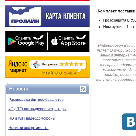
Комплект поставки
Грозозащита LRS01
Инструкция - 1 шт.
Информируем Вас о 
является публичной 
данном интернет-ма
товарные знаки (
товара и информир
максимальную дос
ошибки, несоотв
получения подробной 
Новости
Распродажа фитнес-браслетов
4G (LTE) автовидеорегистраторы
HD и WiFi видеодомофоны
Новинки ассортимента