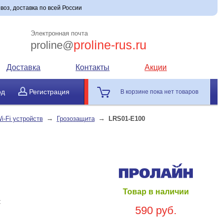
воз, доставка по всей России
Электронная почта
proline-rus.ru
proline@
Доставка
Контакты
Акции
од
Регистрация
В корзине пока нет товаров
→
→
i-Fi устройств
Грозозащита
LRS01-E100
Товар в наличии
C
590 руб.