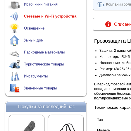
Источники питания
Компании боле
Сетевые и Wi-Fi устройства
Описан
Освещение
Грозозащита L
Умный дом
Защита: 2 пары к
Расходные материалы
Коннекторы: RJ45 
Назначение: любо
Туристические товары
Размер: 48х25х25
Диапазон рабочих 
Инструменты
В период грозовой ак
Уценённые товары
попадание молнии в к
обеспечения безопас
полупроводниковые эл
Покупки за последний час
Технические харак
Тип
Модель