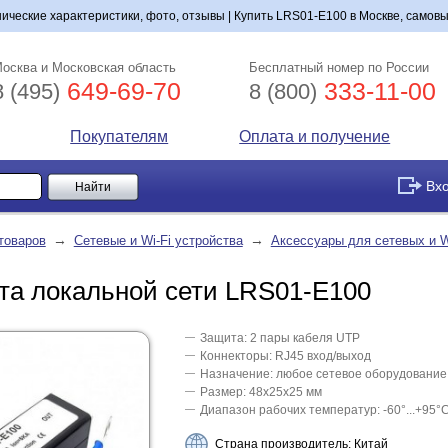
ические характеристики, фото, отзывы | Купить LRS01-E100 в Москве, самовы
осква и Московская область
Бесплатный номер по России
649-69-70
333-11-00
8 (495)
8 (800)
Покупателям
Оплата и получение
Вх
→
→
товаров
Сетевые и Wi-Fi устройства
Аксессуары для сетевых и W
та локальной сети LRS01-E100
Защита: 2 пары кабеля UTP
Коннекторы: RJ45 вход/выход
Назначение: любое сетевое оборудование
Размер: 48х25х25 мм
Диапазон рабочих температур: -60°...+95°
Страна производитель: Китай