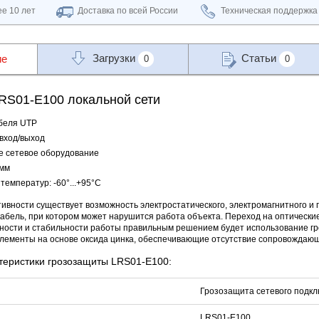
е 10 лет
Доставка по всей России
Техническая поддержка
Загрузки
Статьи
ие
0
0
RS01-E100 локальной сети
абеля UTP
вход/выход
е сетевое оборудование
 мм
температур: -60°...+95°C
тивности существует возможность электростатического, электромагнитного и 
абель, при котором может нарушится работа объекта. Переход на оптические 
ности и стабильности работы правильным решением будет использование гр
ементы на основе оксида цинка, обеспечивающие отсутствие сопровождающег
теристики грозозащиты LRS01-E100:
Грозозащита сетевого подк
LRS01-E100