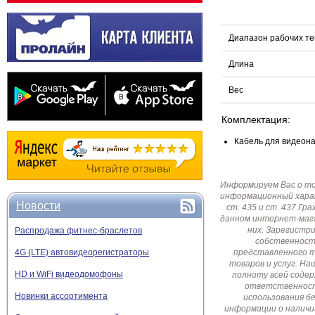
Диапазон рабочих т
Длина
Вес
Комплектация:
Кабель для видеона
Информируем Вас о т
информационный харак
Новости
ст. 435 и ст. 437 Г
данном интернет-мага
них. Зарегистр
Распродажа фитнес-браслетов
собственност
4G (LTE) автовидеорегистраторы
представленного т
товаров и услуг. Н
HD и WiFi видеодомофоны
полноту всей соде
ответственност
Новинки ассортимента
использования б
информации о наличи