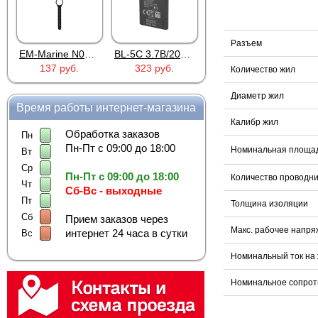
Разъем
EM-Marine N006BB
BL-5C 3.7В/2000мАч
Proline PR-HPT615TY
137 руб.
323 руб.
6 137 руб.
Количество жил
Диаметр жил
Время работы интернет-магазина
Калибр жил
Обработка заказов
Пн
Пн-Пт с 09:00 до 18:00
Номинальная площад
Вт
Ср
Пн-Пт с 09:00 до 18:00
Количество проводни
Чт
Сб-Вс - выходные
Пт
Толщина изоляции
Сб
Прием заказов через
Макс. рабочее напр
интернет 24 часа в сутки
Вс
Номинальный ток на 
Номинальное сопрот