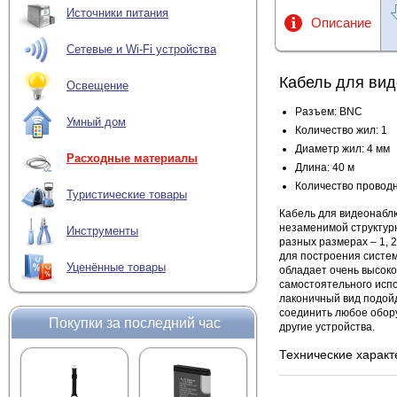
Источники питания
Описание
Сетевые и Wi-Fi устройства
Кабель для ви
Освещение
Разъем: BNC
Умный дом
Количество жил: 1
Диаметр жил: 4 мм
Расходные материалы
Длина: 40 м
Количество проводн
Туристические товары
Кабель для видеонабл
незаменимой структур
Инструменты
разных размерах – 1, 2
для построения систе
Уценённые товары
обладает очень высоко
самостоятельного испо
лаконичный вид подойд
соединить любое обор
Покупки за последний час
другие устройства.
Технические характ