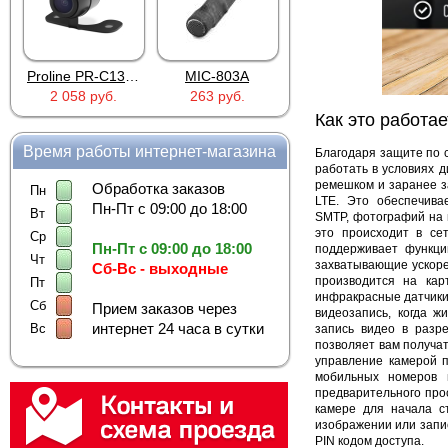
Proline PR-C1335
MIC-803A
4PIN(п)/2RCA(м)+DJK-11(п)
2 058 руб.
263 руб.
386 руб.
Как это работае
Время работы интернет-магазина
Благодаря защите по 
работать в условиях 
ремешком и заранее з
Обработка заказов
Пн
LTE. Это обеспечива
Пн-Пт с 09:00 до 18:00
Вт
SMTP, фотографий на 
это происходит в се
Ср
Пн-Пт с 09:00 до 18:00
п
оддерживает функци
Чт
захватывающие ускоре
Сб-Вс - выходные
производится на ка
Пт
инфракрасные датчики 
Сб
Прием заказов через
видеозапись, когда 
интернет 24 часа в сутки
Вс
запись видео в разр
позволяет вам получа
управление камерой 
мобильных номеров 
предварительного про
камере для начала с
изображении или запи
PIN кодом доступа.