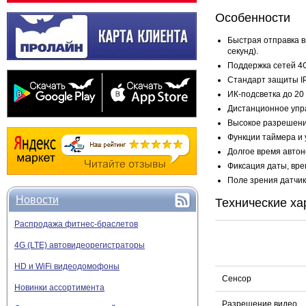
Особенности
Быстрая отправка в
секунд).
Поддержка сетей 4G
Стандарт защиты IP
ИК-подсветка до 20
Дистанционное упр
Высокое разрешение
Функции таймера и 
Долгое время автон
Фиксация даты, вре
Поле зрения датчик
Новости
Технические ха
Распродажа фитнес-браслетов
4G (LTE) автовидеорегистраторы
HD и WiFi видеодомофоны
Сенсор
Новинки ассортимента
Разрешение видео