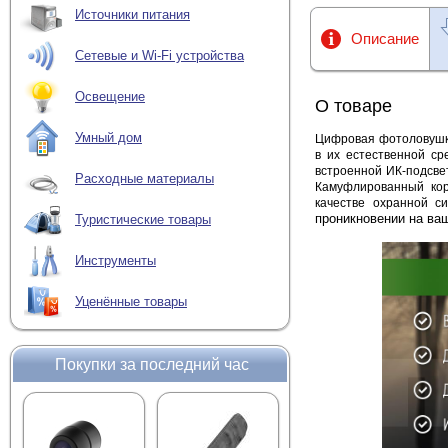
Источники питания
Описание
Сетевые и Wi-Fi устройства
Освещение
О товаре
Умный дом
Цифровая фотоловушка
в их естественной ср
встроенной ИК-подсвет
Расходные материалы
Камуфлированный кор
качестве охранной с
проникновении на ваш
Туристические товары
Инструменты
Уценённые товары
Покупки за последний час