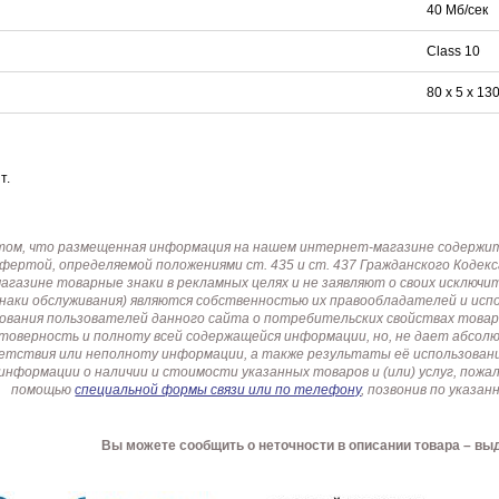
40 Мб/сек
Class 10
80 х 5 х 13
т.
том, что размещенная информация на нашем интернет-магазине содержит 
офертой, определяемой положениями ст. 435 и ст. 437 Гражданского Коде
газине товарные знаки в рекламных целях и не заявляют о своих исключи
знаки обслуживания) являются собственностью их правообладателей и ис
ования пользователей данного сайта о потребительских свойствах товар
товерность и полноту всей содержащейся информации, но, не дает абсо
етствия или неполноту информации, а также результаты её использовани
информации о наличии и стоимости указанных товаров и (или) услуг, пож
помощью
специальной формы связи или по телефону
, позвонив по указ
Вы можете сообщить о неточности в описании товара – вы