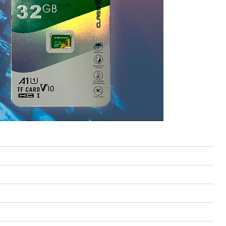
 HA-CB01
Proline PR-LED0503F2AA RED
Карта EM Marine (тонкая)
EM-Marine N006
 руб.
250 руб.
30 руб.
137 руб.