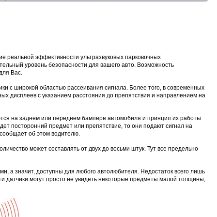
ние реальной эффективности ультразвуковых парковочных
ительный уровень безопасности для вашего авто. Возможность
для Вас.
ики с широкой областью рассеивания сигнала. Более того, в современных
пных дисплеев с указанием расстояния до препятствия и направлением на
ются на заднем или переднем бампере автомобиля и принцип их работы
адет посторонний предмет или препятствие, то они подают сигнал на
 сообщает об этом водителю.
оличество может составлять от двух до восьми штук. Тут все предельно
, а значит, доступны для любого автолюбителя. Недостаток всего лишь
Эти датчики могут просто не увидеть некоторые предметы малой толщины,