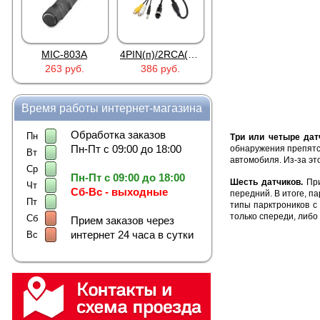
MIC-803A
4PIN(п)/2RCA(м)+DJK-11(п)
4PIN(п)/2RCA(п)+DJK-11(п)
263 руб.
386 руб.
386 руб.
Время работы интернет-магазина
Обработка заказов
Пн
Три или четыре дат
Пн-Пт с 09:00 до 18:00
обнаружения препятст
Вт
автомобиля. Из-за эт
Ср
Пн-Пт с 09:00 до 18:00
Шесть датчиков.
При
Чт
Сб-Вс - выходные
передний. В итоге, п
Пт
типы парктроников с
только спереди, либо
Сб
Прием заказов через
интернет 24 часа в сутки
Вс