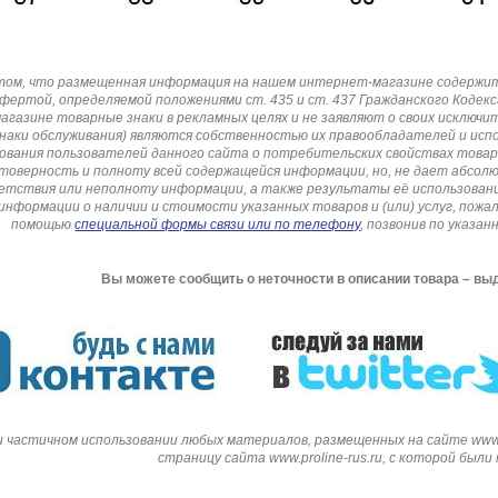
том, что размещенная информация на нашем интернет-магазине содержит 
офертой, определяемой положениями ст. 435 и ст. 437 Гражданского Коде
газине товарные знаки в рекламных целях и не заявляют о своих исключи
знаки обслуживания) являются собственностью их правообладателей и ис
ования пользователей данного сайта о потребительских свойствах товар
товерность и полноту всей содержащейся информации, но, не дает абсо
етствия или неполноту информации, а также результаты её использовани
информации о наличии и стоимости указанных товаров и (или) услуг, пож
помощью
специальной формы связи или по телефону
, позвонив по указ
Вы можете сообщить о неточности в описании товара – вы
и частичном использовании любых материалов, размещенных на сайте www.p
страницу сайта www.proline-rus.ru, с которой был