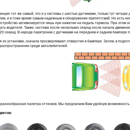
нцип тот же самый, что и у системы с шестью датчиками, только тут четыре
им, и в тоже время самым надежным в обнаружении препятствий. Но есть не
устройство активизируется лишь при нажатии на педаль тормоза. При этом о
кать водителя. Также, система после нескольких секунд после начала движе
 20 секунд. В народе парктроник с датчиками на переднем и заднем бампере п
 их установки, сначала просверливают отверстия в бампере. Затем, в подго
распространение среди автолюбителей.
 разнообразная палитра оттенков. Мы предлагаем Вам удобную возможность 
цветов: