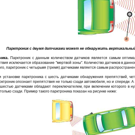
DJK-11Y(1м-2п) U3-1L
DJK-11Y(1м-4п) U3-1Y
Proline HA-CB01
97 руб.
206 руб.
4 452 руб.
250 р
Парктроник с двумя датчиками может не обнаружить вертикальный с
чика.
Парктроник с данным количеством датчиков является самым оптима
вия исключается образование "мертвой зоны". Количество датчиков в данном
ого, парктроник с четырьмя (тремя) датчиками является самым распростране
 установке парктроника с шесть датчиками обнаружения препятствий, чет
арктроник опознает препятствия не только сзади автомобиля, но и спереди. 
 шестью датчиками обладают переключателем, при включении которого в н
 только сзади. Пример такого парктроника показан на рисунке ниже: