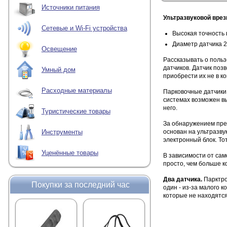
Источники питания
Ультразвуковой врез
Сетевые и Wi-Fi устройства
Высокая точность 
Диаметр датчика 
Освещение
Рассказывать о поль
датчиков. Датчик поз
Умный дом
приобрести их не в к
Расходные материалы
Парковочные датчики 
системах возможен вы
него.
Туристические товары
За обнаружением пре
основан на ультразву
Инструменты
электронный блок. То
Уценённые товары
В зависимости от сам
просто, чем больше к
Два датчика.
Парктро
Покупки за последний час
один - из-за малого 
которые не находятся