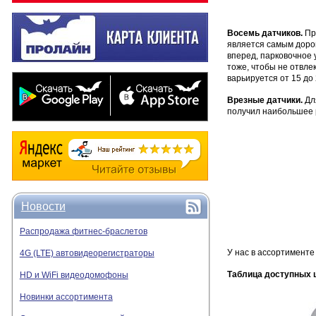
Восемь датчиков.
При
является самым дорог
вперед, парковочное 
тоже, чтобы не отвле
варьируется от 15 до
Врезные датчики.
Для
получил наибольшее 
Новости
Распродажа фитнес-браслетов
У нас в ассортименте
4G (LTE) автовидеорегистраторы
Таблица доступных 
HD и WiFi видеодомофоны
Новинки ассортимента