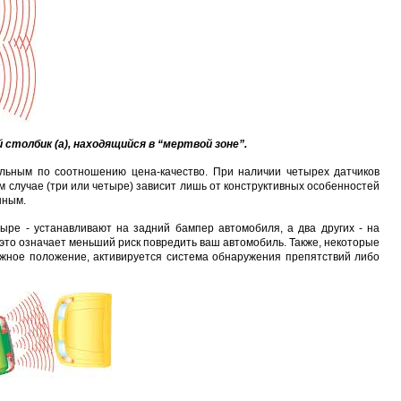
Proline PR-LED0503F2AA RED
Карта EM Marine (тонкая)
EM-Marine N006BB
BL-5C 3.7В/2000мАч
уб.
30 руб.
137 руб.
323 руб.
толбик (а), находящийся в “мертвой зоне”.
льным по соотношению цена-качество. При наличии четырех датчиков
 случае (три или четыре) зависит лишь от конструктивных особенностей
нным.
ыре - устанавливают на задний бампер автомобиля, а два других - на
А это означает меньший риск повредить ваш автомобиль. Также, некоторые
ужное положение, активируется система обнаружения препятствий либо