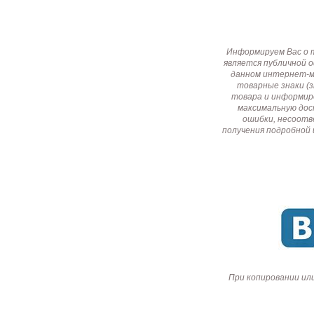
Информируем Вас о 
является публичной 
данном интернет-ма
товарные знаки (
товара и информир
максимальную дос
ошибки, несоотв
получения подробной 
При копировании ил