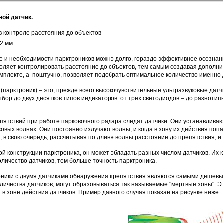
ной датчик.
в контроле расстояния до объектов
22 мм
зе и необходимости парктроников можно долго, гораздо эффективнее осозна
воляет контролировать расстояние до объектов, тем самым создавая дополн
омплекте, а поштучно, позволяет подобрать оптимальное количество именно 
(парктроник) – это, прежде всего высокочувствительные ультразвуковые датч
бор до двух десятков типов индикаторов: от трех светодиодов – до разноти
пятствий при работе парковочного радара следят датчики. Они устанавлива
ковых волнах. Они постоянно излучают волны, и когда в зону их действия поп
т, в свою очередь, рассчитывая по длине волны расстояние до препятствия, и
ой конструкции парктроника, он может обладать разных числом датчиков. Их к
оличество датчиков, тем больше точность парктроника.
ники с двумя датчиками обнаружения препятствия являются самыми дешевыми
количества датчиков, могут образовываться так называемые "мертвые зоны". 
 в зоне действия датчиков. Пример данного случая показан на рисунке ниже.