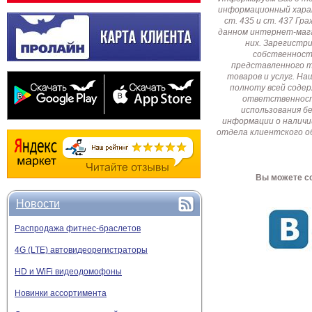
информационный харак
ст. 435 и ст. 437 Г
данном интернет-мага
них. Зарегистр
собственност
представленного т
товаров и услуг. Н
полноту всей соде
ответственност
использования б
информации о наличи
отдела клиентского о
Вы можете со
Новости
Распродажа фитнес-браслетов
4G (LTE) автовидеорегистраторы
HD и WiFi видеодомофоны
Новинки ассортимента