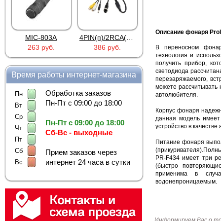
Описание фонаря Prol
MIC-803A
4PIN(п)/2RCA(м)+DJK-11(п)
4PIN(п)/2RCA(п)+DJK-11(п)
263 руб.
386 руб.
386 руб.
В переносном фонар
технология и использ
получить прибор, ко
светодиода рассчитан
Время работы интернет-магазина
перезаряжаемого, вст
можете рассчитывать 
Обработка заказов
Пн
автолюбителя.
Пн-Пт с 09:00 до 18:00
Вт
Корпус фонаря надежн
Ср
данная модель имеет
Пн-Пт с 09:00 до 18:00
устройство в качестве
Чт
Сб-Вс - выходные
Пт
Питание фонаря выпол
(прикуривателя).Полн
Сб
Прием заказов через
PR-F434 имеет три ре
интернет 24 часа в сутки
Вс
(быстро повторяющи
применима в случа
водонепроницаемым.
Информируем Вас о т