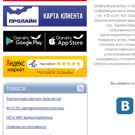
Информируем Вас о т
информационный харак
ст. 435 и ст. 437 Г
данном интернет-мага
них. Зарегистр
собственност
представленного т
товаров и услуг. Н
полноту всей соде
ответственност
использования б
информации о наличи
отдела клиентского о
Вы можете со
Новости
Распродажа фитнес-браслетов
4G (LTE) автовидеорегистраторы
HD и WiFi видеодомофоны
Новинки ассортимента