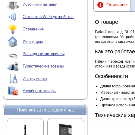
Описание
Источники питания
Сетевые и Wi-Fi устройства
О товаре
Освещение
Гибкий переход DL-0
креплениями. Устройс
Умный дом
пользуется в системах
Как это работае
Расходные материалы
Гибкий переход
крепи
Туристические товары
устойчива к воздейств
Особенности
Инструменты
Длина гофрированно
Уценённые товары
Материал - пластик
Диаметр перехода 8
Прочное исполнени
Покупки за последний час
Технические ха