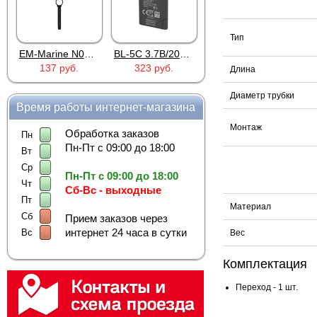
Тип
EM-Marine N006BB
BL-5C 3.7В/2000мАч
Proline PR-HPT615TY
137 руб.
323 руб.
6 137 руб.
Длина
Диаметр трубки
Время работы интернет-магазина
Монтаж
Обработка заказов
Пн
Пн-Пт с 09:00 до 18:00
Вт
Ср
Пн-Пт с 09:00 до 18:00
Чт
Сб-Вс - выходные
Пт
Материал
Сб
Прием заказов через
интернет 24 часа в сутки
Вс
Вес
Комплектация
Переход - 1 шт.