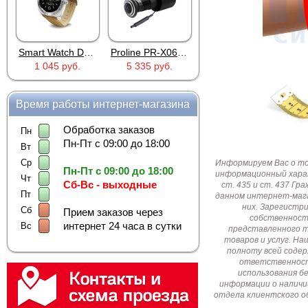
Smart Watch DM88 Silver
Proline PR-X06WR
RTU5024
1 045 руб.
5 335 руб.
2 690 руб.
Время работы интернет-магазина
Обработка заказов
Пн
Пн-Пт с 09:00 до 18:00
Вт
Ср
Информируем Вас о т
Пн-Пт с 09:00 до 18:00
информационный харак
Чт
Сб-Вс - выходные
ст. 435 и ст. 437 Г
Пт
данном интернет-мага
них. Зарегистр
Сб
Прием заказов через
собственност
интернет 24 часа в сутки
Вс
представленного т
товаров и услуг. Н
полноту всей соде
ответственност
использования б
информации о наличи
отдела клиентского о