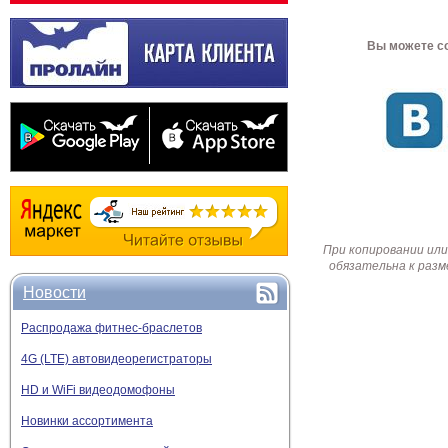
Вы можете со
При копировании или
обязательна к разм
Новости
Распродажа фитнес-браслетов
4G (LTE) автовидеорегистраторы
HD и WiFi видеодомофоны
Новинки ассортимента