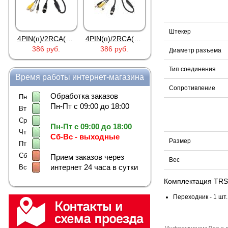
Штекер
4PIN(п)/2RCA(м)+DJK-11(п)
4PIN(п)/2RCA(п)+DJK-11(п)
DJK-11Y(1м-2п) U3-1L
386 руб.
386 руб.
97 руб.
Диаметр разъема
Тип соединения
Время работы интернет-магазина
Сопротивление
Обработка заказов
Пн
Пн-Пт с 09:00 до 18:00
Вт
Ср
Пн-Пт с 09:00 до 18:00
Чт
Сб-Вс - выходные
Размер
Пт
Сб
Прием заказов через
Вес
интернет 24 часа в сутки
Вс
Комплектация
TRS
Переходник - 1 шт.