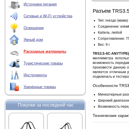
Источники питания
Разъем TRS3.5
Сетевые и Wi-Fi устройства
Тип: гнездо (мама)
Соединение: клем
Освещение
Кабель: любой
Сопротивление: 7
Умный дом
Вес: 9 г
Расходные материалы
TRS3.5-4C-ANYTYPE(
миллиметра использ
возможность передав
Туристические товары
произвести данную о
является отличным р
Инструменты
подключать и тестиро
Особенности
TRS3
Уценённые товары
Миниатюрные раз
Широкий диапазон
Покупки за последний час
Возможность перед
Технические харак