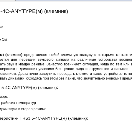
-4C-ANYTYPE(м) (клемник)
ма
5 Ом
м) (клемник)
представляет собой клеммную колодку с четырьмя контактами
уется для передачи звукового сигнала на различные устройства воспро
ать звук в квадро режиме. Зачастую возникает ситуация, когда по тем ил
перацию в домашних условиях без целого ряда инструментов и навыков - 
ешением. Достаточно закрутить провода к клемме и ваше устройство готов
вать динамики, обходясь при этом без пайки, что значительно экономит время
.5-4C-ANYTYPE(м) (клемник)
:
меры.
 рабочих температур.
ачи звука в стерео режиме.
теристики
TRS3.5-4C-ANYTYPE(м) (клемник):