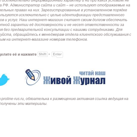
исключительно информационный характер и ни при каких условиях не
кса РФ. Администратор сайта и сайт – не используют отображаемые на
тельных правах на них. Зарегистрированные в установленном порядке
пользуются исключительно с целью идентификации представленного
ов и услуг. Наш интернет-магазин считает своим долгом обеспечить
лютной гарантии её достоверности и не несет ответственности за
я без предварительной консультации с нашими сотрудниками. Для
алуйста, обращайтесь к менеджерам отдела клиентского обслуживания с
анным на интернет-магазине номерам телефонов.
делите её и нажмите
roline-rus.ru, обязательна к размещению активная ссылка ведущая на
и получены эти материалы.