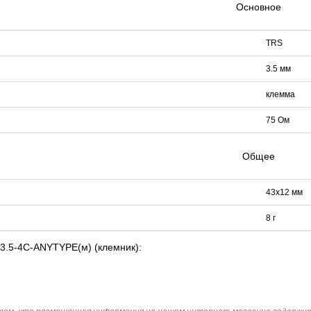
Основное
TRS
DJK-11Y(1м-4п) U3-1Y
Proline HA-CB01
Proline PR-LED0503F2AA RED
206 руб.
4 452 руб.
250 руб.
30 
3.5 мм
клемма
75 Ом
Общее
43х12 мм
8 г
3.5-4C-ANYTYPE(м) (клемник):