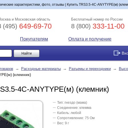
ические характеристики, фото, отзывы | Купить TRS3.5-4C-ANYTYPE(м) (клемн
осква и Московская область
Бесплатный номер по России
649-69-70
333-11-00
8 (495)
8 (800)
Покупателям
Оплата и получение
Вх
→
→
→
товаров
Расходные материалы
Разъемы и переходники
Высо
YPE(м) (клемник)
S3.5-4C-ANYTYPE(м) (клемник)
Тип: гнездо (мама)
Соединение: клемма
Кабель: любой
Сопротивление: 75 Ом
Вес: 9 г