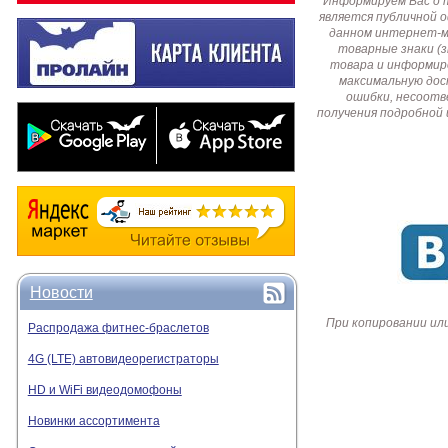
Информируем Вас о 
является публичной 
данном интернет-ма
товарные знаки (
товара и информир
максимальную дос
ошибки, несоотв
получения подробной 
Новости
При копировании ил
Распродажа фитнес-браслетов
4G (LTE) автовидеорегистраторы
HD и WiFi видеодомофоны
Новинки ассортимента