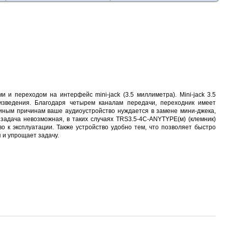
 и переходом на интерфейс mini-jack (3.5 миллиметра). Mini-jack 3.5
изведения. Благодаря четырем каналам передачи, переходник имеет
и иным причинам ваше аудиоустройство нуждается в замене мини-джека,
задача невозможная, в таких случаях TRS3.5-4C-ANYTYPE(м) (клемник)
о к эксплуатации. Также устройство удобно тем, что позволяет быстро
 и упрощает задачу.