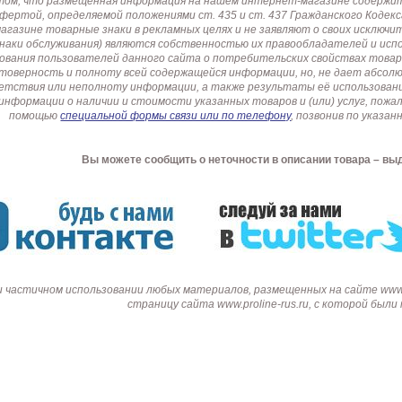
том, что размещенная информация на нашем интернет-магазине содержит 
офертой, определяемой положениями ст. 435 и ст. 437 Гражданского Коде
газине товарные знаки в рекламных целях и не заявляют о своих исключи
знаки обслуживания) являются собственностью их правообладателей и ис
ования пользователей данного сайта о потребительских свойствах товар
товерность и полноту всей содержащейся информации, но, не дает абсо
етствия или неполноту информации, а также результаты её использовани
информации о наличии и стоимости указанных товаров и (или) услуг, пож
помощью
специальной формы связи или по телефону
, позвонив по указ
Вы можете сообщить о неточности в описании товара – вы
и частичном использовании любых материалов, размещенных на сайте www.p
страницу сайта www.proline-rus.ru, с которой был