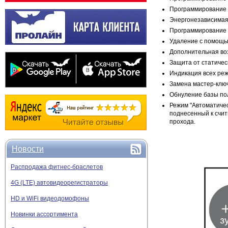
Программирование 
Энергонезависимая
Программирование с
Удаление с помощью
Дополнительная во
Защита от статичес
Индикация всех реж
Замена мастер-клю
Обнуление базы пол
Режим "Автоматичес
поднесенный к счи
прохода.
Новости
Распродажа фитнес-браслетов
4G (LTE) автовидеорегистраторы
HD и WiFi видеодомофоны
Новинки ассортимента