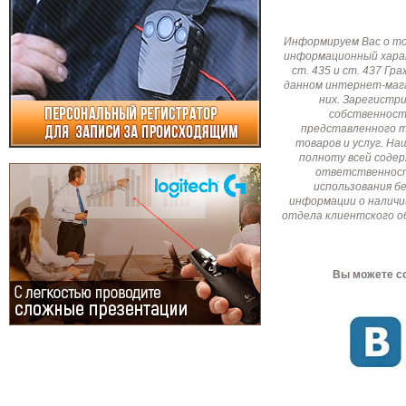
Информируем Вас о т
информационный харак
ст. 435 и ст. 437 Г
данном интернет-мага
них. Зарегистр
собственност
представленного т
товаров и услуг. Н
полноту всей соде
ответственност
использования б
информации о наличи
отдела клиентского о
Вы можете со