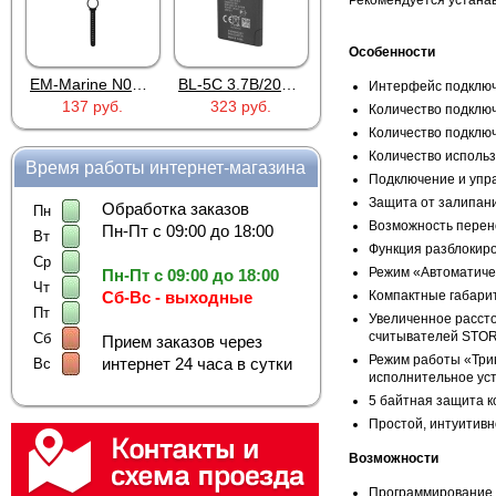
Рекомендуется устанав
Особенности
EM-Marine N006BB
BL-5C 3.7В/2000мАч
Proline PR-HPT615TY
Интерфейс подключе
137 руб.
323 руб.
6 137 руб.
Количество подключ
Количество подключ
Количество использ
Время работы интернет-магазина
Подключение и упра
Защита от залипани
Обработка заказов
Пн
Возможность перен
Пн-Пт с 09:00 до 18:00
Вт
Функция разблокиро
Ср
Режим «Автоматиче
Пн-Пт с 09:00 до 18:00
Чт
Сб-Вс - выходные
Компактные габарит
Пт
Увеличенное рассто
считывателей STORK 
Сб
Прием заказов через
Режим работы «Триг
интернет 24 часа в сутки
Вс
исполнительное уст
5 байтная защита к
Простой, интуитив
Возможности
Программирование 