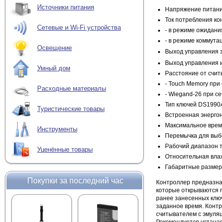
Источники питания
Напряжение питания
Ток потребления кон
Сетевые и Wi-Fi устройства
- в режиме ожидани
- в режиме коммута
Освещение
Выход управления з
Выход управления и
Умный дом
Расстояние от счит
- Touch Memory при
Расходные материалы
- Wiegand-26 при се
Тип ключей DS1990A
Туристические товары
Встроенная энерго
Максимальное время
Инструменты
Перемычка для выб
Рабочий диапазон т
Уценённые товары
Относительная вла
Габаритные размер
Покупки за последний час
Контроллер предназнач
которые открываются 
ранее занесенных ключ
заданное время. Контр
считывателем с эмуля