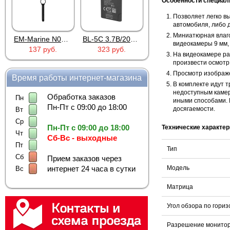
Особенности специал
Позволяет легко в
автомобиля, либо д
Миниатюрная влаго
EM-Marine N006BB
BL-5C 3.7В/2000мАч
Proline PR-HPT615TY
видеокамеры 9 мм, 
137 руб.
323 руб.
6 137 руб.
На видеокамере ра
произвести осмотр 
Просмотр изображе
Время работы интернет-магазина
В комплекте идут т
недоступным камер
Обработка заказов
Пн
иными способами. 
Пн-Пт с 09:00 до 18:00
досягаемости.
Вт
Ср
Пн-Пт с 09:00 до 18:00
Технические характе
Чт
Сб-Вс - выходные
Пт
Тип
Сб
Прием заказов через
интернет 24 часа в сутки
Модель
Вс
Матрица
Угол обзора по гори
Разрешение монито