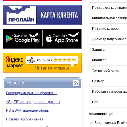
Поддержка карт пам
Минимальная освещ
Питание камеры
Диаметр видеокаме
Защита
Монитор
Ток потребления
Размер
Новости
Рабочая температур
Распродажа фитнес-браслетов
4G (LTE) автовидеорегистраторы
Вес
HD и WiFi видеодомофоны
Комплектация:
Новинки ассортимента
Видеокамера
Proli