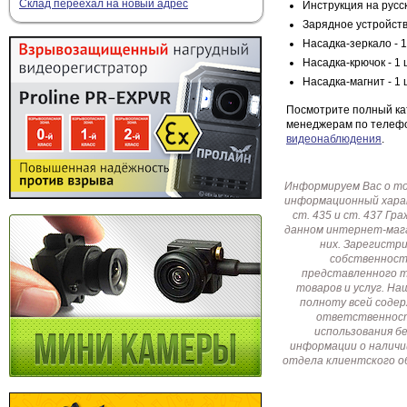
Склад переехал на новый адрес
Инструкция на русск
Зарядное устройство
Насадка-зеркало - 1
Насадка-крючок - 1 
Насадка-магнит - 1 
Посмотрите полный ка
менеджерам по телефо
видеонаблюдения
.
Информируем Вас о т
информационный харак
ст. 435 и ст. 437 Г
данном интернет-мага
них. Зарегистр
собственност
представленного т
товаров и услуг. Н
полноту всей соде
ответственност
использования б
информации о наличи
отдела клиентского о