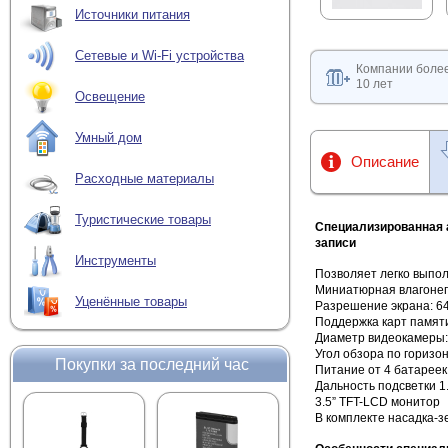
Источники питания
Сетевые и Wi-Fi устройства
Компании боле
10 лет
Освещение
Умный дом
Описание
Расходные материалы
Туристические товары
Специализированная 
записи
Инструменты
Позволяет легко выпо
Миниатюрная влагоне
Уценённые товары
Разрешение экрана: 6
Поддержка карт памят
Диаметр видеокамеры:
Угол обзора по горизо
Покупки за последний час
Питание от 4 батареек 
Дальность подсветки 1
3.5” TFT-LCD монитор
В комплекте насадка-з