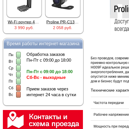
Wi-Fi роутер 4G Industrial RoHS Plery WS-G R802
Proline PR-C1335
MIC-803A
3 990 руб.
2 058 руб.
263 руб.
Время работы интернет-магазина
Обработка заказов
Пн
Без проводов, совреме
Пн-Пт с 09:00 до 18:00
Вт
приемно-контрольную 
H009F идеальное реше
Ср
Пн-Пт с 09:00 до 18:00
энергопотребления, да
Чт
опустится ниже минима
Сб-Вс - выходные
дом и бизнес будут по
Пт
Сб
Прием заказов через
Технические характ
интернет 24 часа в сутки
Вс
Частота передачи
Рабочее напряжение
Мощность при перед