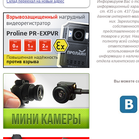
Склад переехал на новый адрес
Информируем Вас о т
информационный харак
ст. 435 и ст. 437 Г
данном интернет-мага
них. Зарегистр
собственност
представленного т
товаров и услуг. Н
полноту всей соде
ответственност
использования б
информации о наличи
отдела клиентского о
Вы можете со