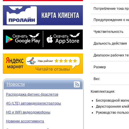
Потребление тока пр
Предупреждение о н
Чувствительность
Дальность действия
Диапазон рабочих т
Размер
Вес
Новости
Комплектация:
Распродажа фитнес-браслетов
Беспроводной магни
4G (LTE) автовидеорегистраторы
Двухсторонняя клейк
HD и WiFi видеодомофоны
Руководство пользов
Новинки ассортимента