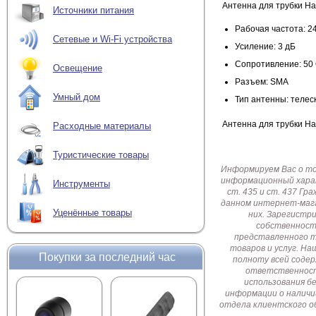
Антенна для трубки Ha
Источники питания
Рабочая частота: 2
Сетевые и Wi-Fi устройства
Усиление: 3 дБ
Сопротивление: 50
Освещение
Разъем: SMA
Умный дом
Тип антенны: телес
Антенна для трубки Ha
Расходные материалы
Туристические товары
Информируем Вас о т
информационный харак
Инструменты
ст. 435 и ст. 437 Г
данном интернет-мага
Уценённые товары
них. Зарегистр
собственност
представленного т
товаров и услуг. Н
Покупки за последний час
полноту всей соде
ответственност
использования б
информации о наличи
отдела клиентского о